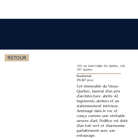
325 Saint-Vallier Est
RETOUR
325, rue Saint-Vallier Est, Québec, G1K
3P7, Québec
Residential
251,267 pi.ca
Cet immeuble du Vieux-
Québec, lauréat d'un prix
d'architecture, abrite 42
logements, ateliers et un
stationnement intérieur.
Aménagé dans le roc et
conçu comme une véritable
oeuvre d'art, l'édifice est doté
d'un toit vert et s'harmonise
parfaitement avec son
entourage.