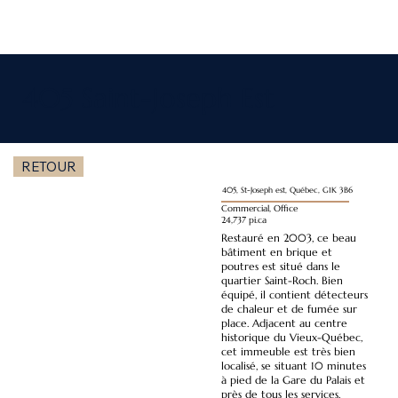
405 Saint-Joseph Est
RETOUR
405, St-Joseph est, Québec, G1K 3B6
Commercial, Office
24,737 pi.ca
Restauré en 2003, ce beau
bâtiment en brique et
poutres est situé dans le
quartier Saint-Roch. Bien
équipé, il contient détecteurs
de chaleur et de fumée sur
place. Adjacent au centre
historique du Vieux-Québec,
cet immeuble est très bien
localisé, se situant 10 minutes
à pied de la Gare du Palais et
près de tous les services,