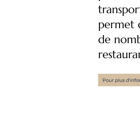
transpo
permet d
de nomb
restaura
Pour plus d'inf