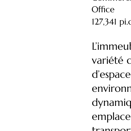
Office
127,341 pi.
L’immeu
variété 
d’espace
environn
dynamiqu
emplacem
transpo