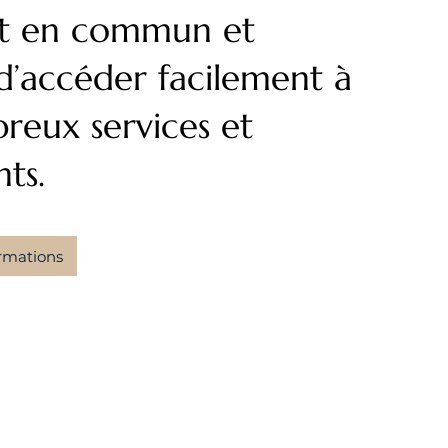
rt en commun et
’accéder facilement à
reux services et
nts.
ormations