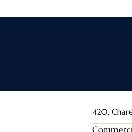
rest Est
420, Chare
Commerci