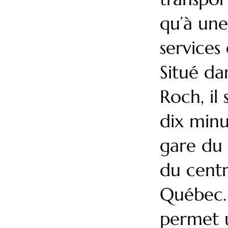
qu’à une
services
Situé da
Roch, il
dix minu
gare du 
du centr
Québec.
permet u