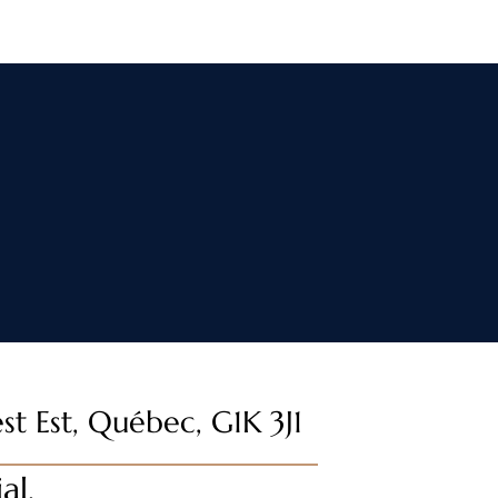
st Est, Québec, G1K 3J1
al,