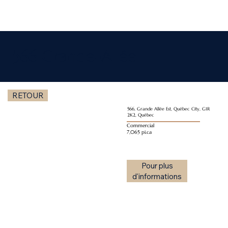
566 Grande-Allée
RETOUR
566, Grande Allée Est, Québec City, G1R
2K2, Québec
Commercial
7,065 pi.ca
Pour plus
d'informations