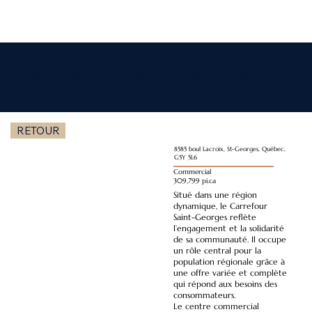
Carrefour Saint-Georges
RETOUR
8585 boul Lacroix, St-Georges, Québec,
G5Y 5L6
Commercial
309,799 pi.ca
Situé dans une région
dynamique, le Carrefour
Saint-Georges reflète
l’engagement et la solidarité
de sa communauté. Il occupe
un rôle central pour la
population régionale grâce à
une offre variée et complète
qui répond aux besoins des
consommateurs.
Le centre commercial