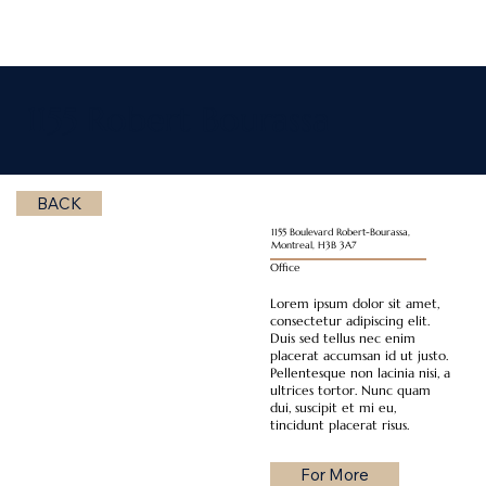
1155 Robert Bourassa
BACK
1155 Boulevard Robert-Bourassa,
Montreal, H3B 3A7
Office
Lorem ipsum dolor sit amet,
consectetur adipiscing elit.
Duis sed tellus nec enim
placerat accumsan id ut justo.
Pellentesque non lacinia nisi, a
ultrices tortor. Nunc quam
dui, suscipit et mi eu,
tincidunt placerat risus.
For More